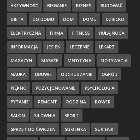
AKTYWNOŚĆ
BIEGANIE
BIZNES
BUDOWAĆ
DIETA
DO DOMU
DOM
DOMU
DZIECKO
ELEKTRYCZNA
FIRMA
FITNESS
HULAJNOGA
INFORMACJA
JESIEŃ
LECZENIE
LEKARZ
MAGAZYN
MASAŻE
MEDYCYNA
MOTYWACJA
NAUKA
OBUWIE
ODCHUDZANIE
OGRÓD
PIĘKNO
POZYCJONOWANIE
PSYCHOLOGIA
PYTANIE
REMONT
RODZINA
ROWER
SALON
SIŁOWNIA
SPORT
SPRZĘT DO ĆWICZEŃ
SUKIENKA
SUKIENKI