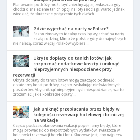
Planowanie podróży może być zniechęcające, zwłaszcza gdy
chodzi o znalezienie tanich opcji na loty i noclegi. Warto jednak
wiedzieć, że skuteczne połączenie tych dwóch …
Gdzie wyjechać na narty w Polsce?
Sezon zimowy to idealny czas, by wyjechać na narty
z całą rodziną, Mimo że polskie góry do najwyższych
nie należą, coraz więcej Polaków wybiera …
Ukryte dopłaty do tanich lotów: jak
rozpoznać dodatkowe koszty i uniknąć
nieprzyjemnych niespodzianek przy
rezerwacji
Ukryte dopłaty do tanich lotów mogą znacząco podnieść
ostateczny koszt podróży, często zaskakując nieświadomych
pasażerów. Aby uniknąć nieprzyjemnych niespodzianek, warto
zrozumieć, jakie konkretne opłaty …
Jak uniknąć przepłacania przez błędy w
kolejności rezerwacji hotelowej i lotniczej
na wakacje
Często podczas planowania wakacji popełniamy błędy, które
mogą prowadzić do niepotrzebnych wydatków, zwłaszcza w
kolejności rezerwacji hotelu i lotu. Kluczowe jest, aby najpierw
zrozumieć, …