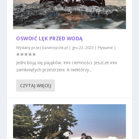
OSWOIĆ LĘK PRZED WODĄ
Wysłany przez
basenopole.pl
|
gru 23, 2023
|
Pływanie
|
Jedni boją się pająków. Inni ciemności. Jeszcze inni
zamkniętych przestrzeni. A niektórzy...
CZYTAJ WIĘCEJ