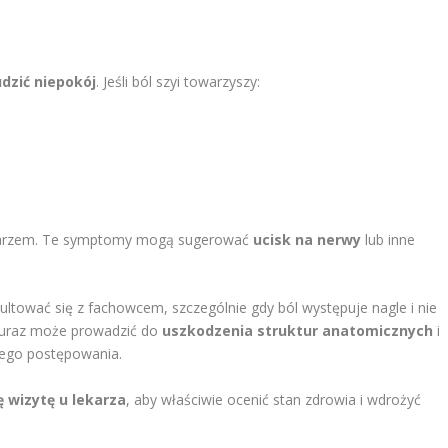
dzić niepokój
. Jeśli ból szyi towarzyszy:
lekarzem. Te symptomy mogą sugerować
ucisk na nerwy
lub inne
ltować się z fachowcem, szczególnie gdy ból występuje nagle i nie
 uraz może prowadzić do
uszkodzenia struktur anatomicznych
i
iego postępowania.
ę wizytę u lekarza
, aby właściwie ocenić stan zdrowia i wdrożyć