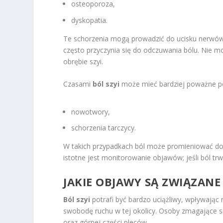
osteoporoza,
dyskopatia.
Te schorzenia mogą prowadzić do ucisku nerwów 
często przyczynia się do odczuwania bólu. Nie
obrębie szyi.
Czasami
ból szyi
może mieć bardziej poważne pod
nowotwory,
schorzenia tarczycy.
W takich przypadkach ból może promieniować do i
istotne jest monitorowanie objawów; jeśli ból trw
JAKIE OBJAWY SĄ ZWIĄZANE
Ból szyi
potrafi być bardzo uciążliwy, wpływając 
swobodę ruchu w tej okolicy. Osoby zmagające 
oraz górnej części pleców.