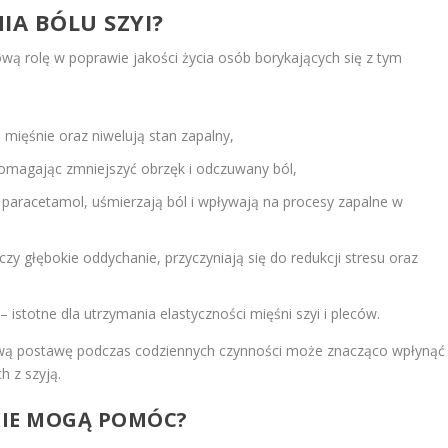
IA BÓLU SZYI?
wą rolę w poprawie jakości życia osób borykających się z tym
 mięśnie oraz niwelują stan zapalny,
omagając zmniejszyć obrzęk i odczuwany ból,
y paracetamol, uśmierzają ból i wpływają na procesy zapalne w
czy głębokie oddychanie, przyczyniają się do redukcji stresu oraz
– istotne dla utrzymania elastyczności mięśni szyi i pleców.
wą postawę podczas codziennych czynności może znacząco wpłynąć
h z szyją.
ANIE MOGĄ POMÓC?