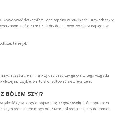
i wywoływać dyskomfort. Stan zapalny w mięśniach i stawach także
 można zapominać o
stresie
, który dodatkowo zwiększa napięcie w
łoże, takie jak:
nnych części ciała – na przykład uszu czy gardła. Z tego względu
a dłużej niż zwykle, warto skonsultować się z lekarzem.
 Z BÓLEM SZYI?
na jakość życia. Często objawia się
sztywnością
, która ogranicza
się z tym problemem mogą odczuwać ból promieniujący do ramion