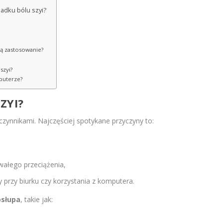
adku bólu szyi?
ją zastosowanie?
szyi?
puterze?
ZYI?
nnikami. Najczęściej spotykane przyczyny to:
wałego przeciążenia,
przy biurku czy korzystania z komputera.
osłupa
, takie jak: