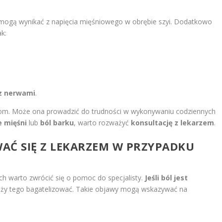
 mogą wynikać z napięcia mięśniowego w obrębie szyi. Dodatkowo
k:
z nerwami
.
om. Może ona prowadzić do trudności w wykonywaniu codziennych
e mięśni
lub
ból barku
, warto rozważyć
konsultację z lekarzem
.
AĆ SIĘ Z LEKARZEM W PRZYPADKU
ch warto zwrócić się o pomoc do specjalisty.
Jeśli ból jest
leży tego bagatelizować. Takie objawy mogą wskazywać na