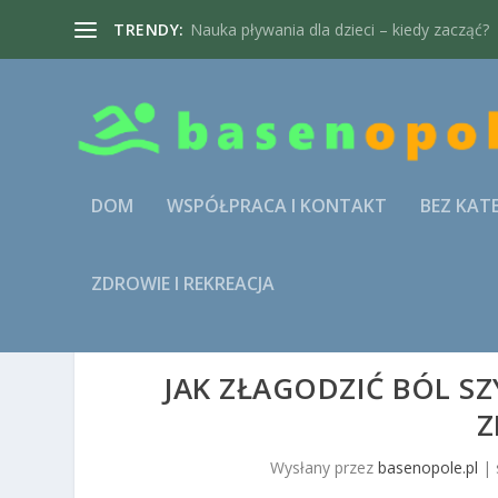
TRENDY:
Nauka pływania dla dzieci – kiedy zacząć?
DOM
WSPÓŁPRACA I KONTAKT
BEZ KAT
ZDROWIE I REKREACJA
JAK ZŁAGODZIĆ BÓL SZ
Z
Wysłany przez
basenopole.pl
|