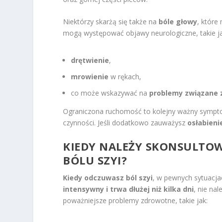
Niektórzy skarżą się także na
bóle głowy
, które
mogą występować objawy neurologiczne, takie ja
drętwienie
,
mrowienie
w rękach,
co może wskazywać na
problemy związane 
Ograniczona ruchomość to kolejny ważny sympt
czynności. Jeśli dodatkowo zauważysz
osłabieni
KIEDY NALEŻY SKONSULTOW
BÓLU SZYI?
Kiedy odczuwasz ból szyi
, w pewnych sytuacja
intensywny i trwa dłużej niż kilka dni
, nie na
poważniejsze problemy zdrowotne, takie jak: