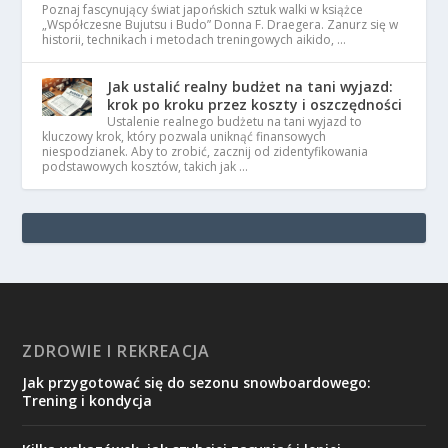
Poznaj fascynujący świat japońskich sztuk walki w książce
„Współczesne Bujutsu i Budo” Donna F. Draegera. Zanurz się w
historii, technikach i metodach treningowych aikido, …
Jak ustalić realny budżet na tani wyjazd:
krok po kroku przez koszty i oszczędności
Ustalenie realnego budżetu na tani wyjazd to
kluczowy krok, który pozwala uniknąć finansowych
niespodzianek. Aby to zrobić, zacznij od zidentyfikowania
podstawowych kosztów, takich jak …
ZDROWIE I REKREACJA
Jak przygotować się do sezonu snowboardowego:
Trening i kondycja