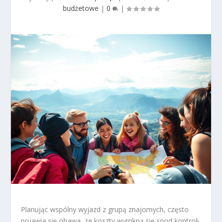
budżetowe
|
0
|
Planując wspólny wyjazd z grupą znajomych, często
pojawia się obawa, że koszty wymkną się spod kontroli,