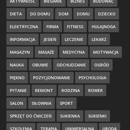
AKTYWNOŚĆ
BIEGANIE
BIZNES
BUDOWAĆ
DIETA
DO DOMU
DOM
DOMU
DZIECKO
ELEKTRYCZNA
FIRMA
FITNESS
HULAJNOGA
INFORMACJA
JESIEŃ
LECZENIE
LEKARZ
MAGAZYN
MASAŻE
MEDYCYNA
MOTYWACJA
NAUKA
OBUWIE
ODCHUDZANIE
OGRÓD
PIĘKNO
POZYCJONOWANIE
PSYCHOLOGIA
PYTANIE
REMONT
RODZINA
ROWER
SALON
SIŁOWNIA
SPORT
SPRZĘT DO ĆWICZEŃ
SUKIENKA
SUKIENKI
SZKOLENIA
TERAPIA
UNIWERSALNA
URODA