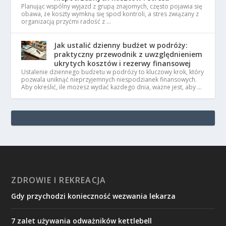
Planując wspólny wyjazd z grupą znajomych, często pojawia się
obawa, że koszty wymkną się spod kontroli, a stres związany z
organizacją przyćmi radość z …
Jak ustalić dzienny budżet w podróży:
praktyczny przewodnik z uwzględnieniem
ukrytych kosztów i rezerwy finansowej
Ustalenie dziennego budżetu w podróży to kluczowy krok, który
pozwala uniknąć nieprzyjemnych niespodzianek finansowych.
Aby określić, ile możesz wydać każdego dnia, ważne jest, aby …
ZDROWIE I REKREACJA
Gdy przychodzi konieczność wezwania lekarza
7 zalet używania odważników kettlebell