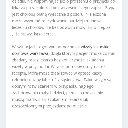
osiedlu, nie wspominając już o proszeniu o przyjęciu do
lekarza poza kolejką i bez wcześniejszego zapisu. Grypa
jest chorobą błahą wyłącznie z pozoru. Nieleczona
może wywołać zdecydowanie bardziej trudne w
leczeniu choroby, nie bez powodu mówi się o niej, że
„liże stawy, kąsa serce”.
W sytuacjach tego typu pomocne są
wizyty lekarskie
domowe warszawa
, dzięki którym pacjent może zostać
zbadany przez lekarza bez konieczności składania
wizyty w przychodni. W razie potrzeby otrzyma też
receptę, którą może zrealizować w aptece każdy
członek rodziny lub ktoś z sąsiedztwa. Takie wizyty są
dobrym rozwiązaniem w przypadku nagłego
zachorowania małych dzieci, przez co rodzice nie
muszą martwić się szukaniem lekarza lub
czasochłonnymi przejazdami po mieście.