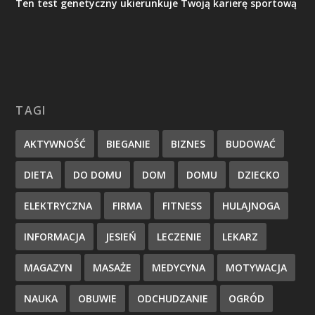
Ten test genetyczny ukierunkuje Twoją karierę sportową
TAGI
AKTYWNOŚĆ
BIEGANIE
BIZNES
BUDOWAĆ
DIETA
DO DOMU
DOM
DOMU
DZIECKO
ELEKTRYCZNA
FIRMA
FITNESS
HULAJNOGA
INFORMACJA
JESIEŃ
LECZENIE
LEKARZ
MAGAZYN
MASAŻE
MEDYCYNA
MOTYWACJA
NAUKA
OBUWIE
ODCHUDZANIE
OGRÓD