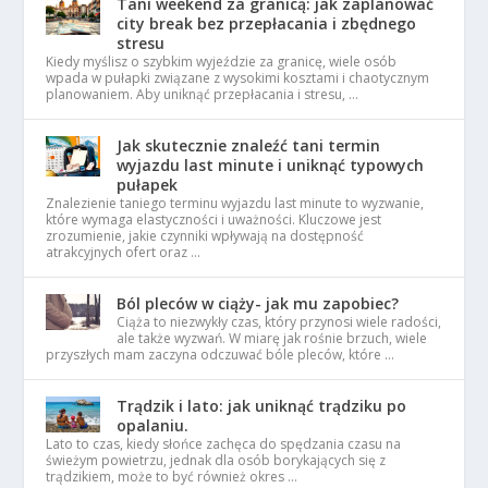
Tani weekend za granicą: jak zaplanować
city break bez przepłacania i zbędnego
stresu
Kiedy myślisz o szybkim wyjeździe za granicę, wiele osób
wpada w pułapki związane z wysokimi kosztami i chaotycznym
planowaniem. Aby uniknąć przepłacania i stresu, …
Jak skutecznie znaleźć tani termin
wyjazdu last minute i uniknąć typowych
pułapek
Znalezienie taniego terminu wyjazdu last minute to wyzwanie,
które wymaga elastyczności i uważności. Kluczowe jest
zrozumienie, jakie czynniki wpływają na dostępność
atrakcyjnych ofert oraz …
Ból pleców w ciąży- jak mu zapobiec?
Ciąża to niezwykły czas, który przynosi wiele radości,
ale także wyzwań. W miarę jak rośnie brzuch, wiele
przyszłych mam zaczyna odczuwać bóle pleców, które …
Trądzik i lato: jak uniknąć trądziku po
opalaniu.
Lato to czas, kiedy słońce zachęca do spędzania czasu na
świeżym powietrzu, jednak dla osób borykających się z
trądzikiem, może to być również okres …