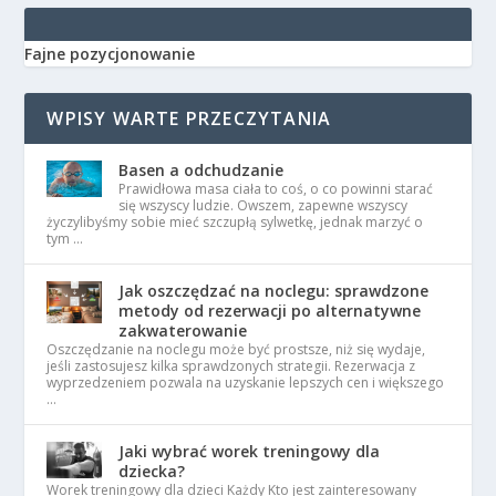
Fajne pozycjonowanie
WPISY WARTE PRZECZYTANIA
Basen a odchudzanie
Prawidłowa masa ciała to coś, o co powinni starać
się wszyscy ludzie. Owszem, zapewne wszyscy
życzylibyśmy sobie mieć szczupłą sylwetkę, jednak marzyć o
tym …
Jak oszczędzać na noclegu: sprawdzone
metody od rezerwacji po alternatywne
zakwaterowanie
Oszczędzanie na noclegu może być prostsze, niż się wydaje,
jeśli zastosujesz kilka sprawdzonych strategii. Rezerwacja z
wyprzedzeniem pozwala na uzyskanie lepszych cen i większego
…
Jaki wybrać worek treningowy dla
dziecka?
Worek treningowy dla dzieci Każdy Kto jest zainteresowany