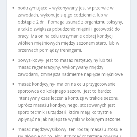
podtrzymujące – wykonywany jest w przerwie w
zawodach, wykonuje się go codziennie, lub w
odstępie 2 dni. Pomaga usunąć z organizmu toksyny,
a także zwiększa pobudzenie mięśnii i gotowość do
pracy. Ma on na celu utrzymanie dobrej kondycji
włókien mięśniowych między sezonem startu lub w
przerwach pomiędzy treningami.
powysiłkowy- jest to masaż restytucyjny lub też
masaż regeneracyjny. Wykonywany między
zawodami, zmniejsza nadmierne napięcie mięśniowe
masaż kondycyjny- ma on na celu przygotowanie
sportowca do kolejnego sezonu. Jest to bardzo
intensywny czas leczenia kontuzji w trakcie sezonu.
Oprócz masażu kondycyjnego, stosowanych jest
sporo technik i urządzeń, które mają korzystnie
wpłynąć na jak najlepsze wyniki w kolejnym sezonie.
masaż międzywysiłkowy- ten rodzaj masażu stosuje
się głównie po to, aby utrzymać rozgrzane mięśnie i