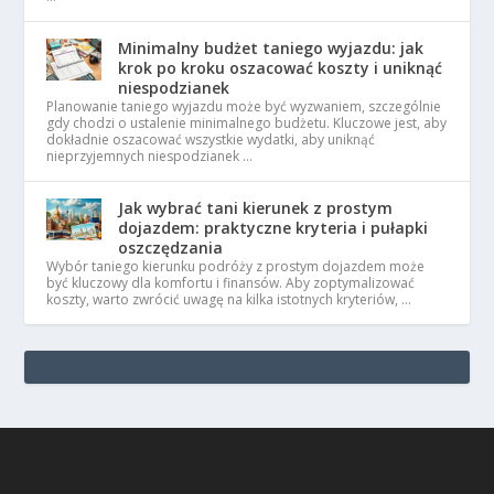
Minimalny budżet taniego wyjazdu: jak
krok po kroku oszacować koszty i uniknąć
niespodzianek
Planowanie taniego wyjazdu może być wyzwaniem, szczególnie
gdy chodzi o ustalenie minimalnego budżetu. Kluczowe jest, aby
dokładnie oszacować wszystkie wydatki, aby uniknąć
nieprzyjemnych niespodzianek …
Jak wybrać tani kierunek z prostym
dojazdem: praktyczne kryteria i pułapki
oszczędzania
Wybór taniego kierunku podróży z prostym dojazdem może
być kluczowy dla komfortu i finansów. Aby zoptymalizować
koszty, warto zwrócić uwagę na kilka istotnych kryteriów, …