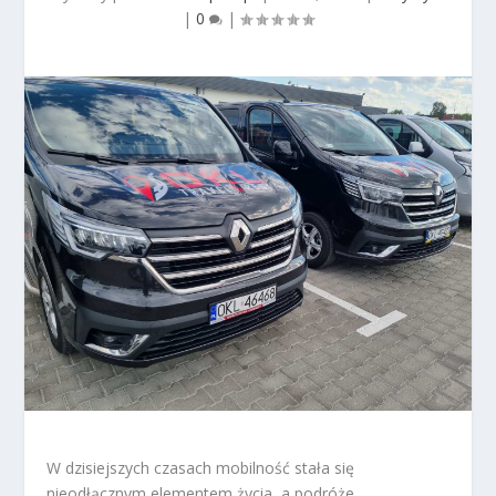
|
0
|
W dzisiejszych czasach mobilność stała się
nieodłącznym elementem życia, a podróże