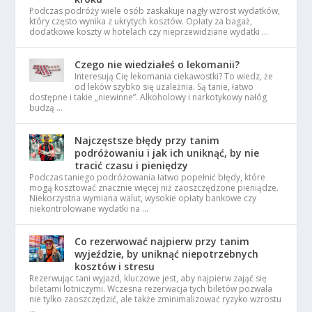
Podczas podróży wiele osób zaskakuje nagły wzrost wydatków,
który często wynika z ukrytych kosztów. Opłaty za bagaż,
dodatkowe koszty w hotelach czy nieprzewidziane wydatki …
Czego nie wiedziałeś o lekomanii?
Interesują Cię lekomania ciekawostki? To wiedz, że
od leków szybko się uzależnia. Są tanie, łatwo
dostępne i takie „niewinne”. Alkoholowy i narkotykowy nałóg
budzą …
Najczęstsze błędy przy tanim
podróżowaniu i jak ich uniknąć, by nie
tracić czasu i pieniędzy
Podczas taniego podróżowania łatwo popełnić błędy, które
mogą kosztować znacznie więcej niż zaoszczędzone pieniądze.
Niekorzystna wymiana walut, wysokie opłaty bankowe czy
niekontrolowane wydatki na …
Co rezerwować najpierw przy tanim
wyjeździe, by uniknąć niepotrzebnych
kosztów i stresu
Rezerwując tani wyjazd, kluczowe jest, aby najpierw zająć się
biletami lotniczymi. Wczesna rezerwacja tych biletów pozwala
nie tylko zaoszczędzić, ale także zminimalizować ryzyko wzrostu
…