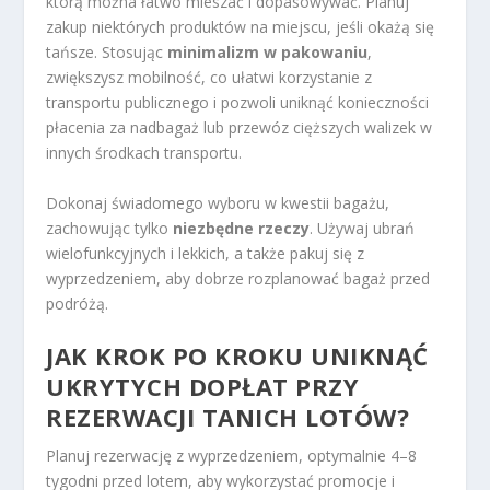
którą można łatwo mieszać i dopasowywać. Planuj
zakup niektórych produktów na miejscu, jeśli okażą się
tańsze. Stosując
minimalizm w pakowaniu
,
zwiększysz mobilność, co ułatwi korzystanie z
transportu publicznego i pozwoli uniknąć konieczności
płacenia za nadbagaż lub przewóz cięższych walizek w
innych środkach transportu.
Dokonaj świadomego wyboru w kwestii bagażu,
zachowując tylko
niezbędne rzeczy
. Używaj ubrań
wielofunkcyjnych i lekkich, a także pakuj się z
wyprzedzeniem, aby dobrze rozplanować bagaż przed
podróżą.
JAK KROK PO KROKU UNIKNĄĆ
UKRYTYCH DOPŁAT PRZY
REZERWACJI TANICH LOTÓW?
Planuj rezerwację z wyprzedzeniem, optymalnie 4–8
tygodni przed lotem, aby wykorzystać promocje i