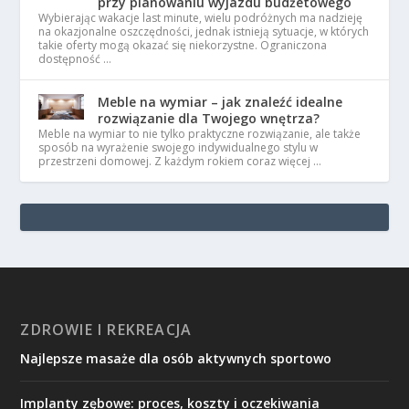
przy planowaniu wyjazdu budżetowego
Wybierając wakacje last minute, wielu podróżnych ma nadzieję
na okazjonalne oszczędności, jednak istnieją sytuacje, w których
takie oferty mogą okazać się niekorzystne. Ograniczona
dostępność …
Meble na wymiar – jak znaleźć idealne
rozwiązanie dla Twojego wnętrza?
Meble na wymiar to nie tylko praktyczne rozwiązanie, ale także
sposób na wyrażenie swojego indywidualnego stylu w
przestrzeni domowej. Z każdym rokiem coraz więcej …
ZDROWIE I REKREACJA
Najlepsze masaże dla osób aktywnych sportowo
Implanty zębowe: proces, koszty i oczekiwania