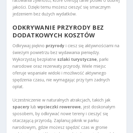
ratowania żywności, które oferują tanie posiłki o dobrej
jakości. Dzięki temu możesz cieszyć się smacznym
jedzeniem bez dużych wydatków.
ODKRYWANIE PRZYRODY BEZ
DODATKOWYCH KOSZTÓW
Odkrywaj piękno
przyrody
i ciesz się aktywnościami na
świeżym powietrzu bez wydawania pieniędzy.
Wykorzystaj bezpłatne
szlaki turystyczne
, parki
narodowe oraz rezerwaty przyrody. Wiele miejsc
oferuje wspaniałe widoki i możliwość aktywnego
spędzenia czasu, nie wymagając przy tym żadnych
opłat.
Uczestniczenie w naturalnych atrakcjach, takich jak
spacery
lub
wycieczki rowerowe
, jest doskonałym
sposobem, by odkrywać nowe tereny i cieszyć się
otaczającą przyrodą. Zaplanuj piknik w parku
narodowym, gdzie możesz spędzić czas w gronie