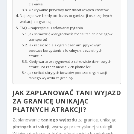
ciekawie
Odkrywanie przyrody bez dodatkowych kosztów
Najczęstsze błędy podczas organizacji oszczędnych
wakacji za granicą
FAQ – najczęściej zadawane pytania
Jak sprawdzić wiarygodność źródeł tanich noclegów i
transportu?
Jak radzić sobie z ograniczeniami językowymi
podczas korzystania z lokalnych, bezpłatnych
atrakcji?
Kiedy warto zrezygnować z całkowicie darmowych
atrakcji na rzecz niewielkich płatności?
Jak unikać ukrytych kosztów podczas organizacji
taniego wyjazdu za granicę?
JAK ZAPLANOWAĆ
TANI WYJAZD
ZA GRANICĘ
UNIKAJĄC
PŁATNYCH ATRAKCJI?
Zaplanowanie
taniego wyjazdu
za granicę, unikając
płatnych atrakcji
, wymaga przemyślanej strategii.
Wybierz destynacje, które oferują wiele bezpłatnych