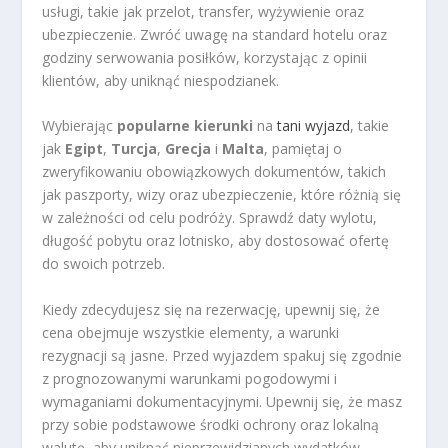
usługi, takie jak przelot, transfer, wyżywienie oraz
ubezpieczenie. Zwróć uwagę na standard hotelu oraz
godziny serwowania posiłków, korzystając z opinii
klientów, aby uniknąć niespodzianek.
Wybierając
popularne kierunki
na
tani wyjazd
, takie
jak
Egipt
,
Turcja
,
Grecja
i
Malta
, pamiętaj o
zweryfikowaniu obowiązkowych dokumentów, takich
jak paszporty, wizy oraz ubezpieczenie, które różnią się
w zależności od celu podróży. Sprawdź daty wylotu,
długość pobytu oraz lotnisko, aby dostosować ofertę
do swoich potrzeb.
Kiedy zdecydujesz się na rezerwację, upewnij się, że
cena obejmuje wszystkie elementy, a warunki
rezygnacji są jasne. Przed wyjazdem spakuj się zgodnie
z prognozowanymi warunkami pogodowymi i
wymaganiami dokumentacyjnymi. Upewnij się, że masz
przy sobie podstawowe środki ochrony oraz lokalną
walutę, aby uniknąć nieprzewidzianych wydatków.