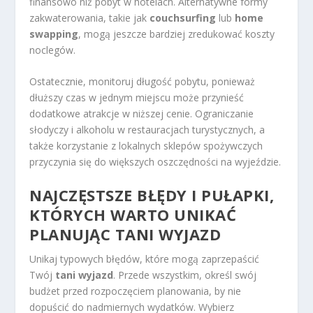
finansowo niż pobyt w hotelach. Alternatywne formy
zakwaterowania, takie jak
couchsurfing
lub
home
swapping
, mogą jeszcze bardziej zredukować koszty
noclegów.
Ostatecznie, monitoruj długość pobytu, ponieważ
dłuższy czas w jednym miejscu może przynieść
dodatkowe atrakcje w niższej cenie. Ograniczanie
słodyczy i alkoholu w restauracjach turystycznych, a
także korzystanie z lokalnych sklepów spożywczych
przyczynia się do większych oszczędności na wyjeździe.
NAJCZĘSTSZE BŁĘDY I PUŁAPKI,
KTÓRYCH WARTO UNIKAĆ
PLANUJĄC TANI WYJAZD
Unikaj typowych błędów, które mogą zaprzepaścić
Twój
tani wyjazd
. Przede wszystkim, określ swój
budżet przed rozpoczęciem planowania, by nie
dopuścić do nadmiernych wydatków. Wybierz