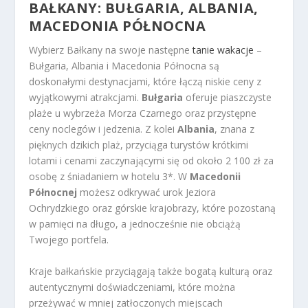
BAŁKANY: BUŁGARIA, ALBANIA,
MACEDONIA PÓŁNOCNA
Wybierz Bałkany na swoje następne
tanie wakacje
–
Bułgaria, Albania i Macedonia Północna są
doskonałymi destynacjami, które łączą niskie ceny z
wyjątkowymi atrakcjami.
Bułgaria
oferuje piaszczyste
plaże u wybrzeża Morza Czarnego oraz przystępne
ceny noclegów i jedzenia. Z kolei
Albania
, znana z
pięknych dzikich plaż, przyciąga turystów krótkimi
lotami i cenami zaczynającymi się od około 2 100 zł za
osobę z śniadaniem w hotelu 3*. W
Macedonii
Północnej
możesz odkrywać urok Jeziora
Ochrydzkiego oraz górskie krajobrazy, które pozostaną
w pamięci na długo, a jednocześnie nie obciążą
Twojego portfela.
Kraje bałkańskie przyciągają także bogatą kulturą oraz
autentycznymi doświadczeniami, które można
przeżywać w mniej zatłoczonych miejscach