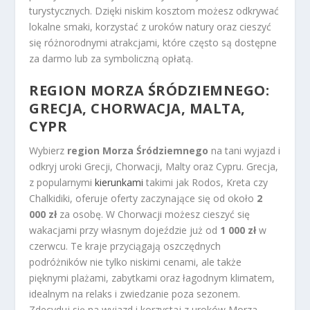
turystycznych. Dzięki niskim kosztom możesz odkrywać
lokalne smaki, korzystać z uroków natury oraz cieszyć
się różnorodnymi atrakcjami, które często są dostępne
za darmo lub za symboliczną opłatą.
REGION MORZA ŚRÓDZIEMNEGO:
GRECJA, CHORWACJA, MALTA,
CYPR
Wybierz
region Morza Śródziemnego
na tani wyjazd i
odkryj uroki Grecji, Chorwacji, Malty oraz Cypru. Grecja,
z popularnymi
kierunkami
takimi jak Rodos, Kreta czy
Chalkidiki, oferuje oferty zaczynające się od około
2
000 zł
za osobę. W Chorwacji możesz cieszyć się
wakacjami przy własnym dojeździe już od
1 000 zł
w
czerwcu. Te kraje przyciągają oszczędnych
podróżników nie tylko niskimi cenami, ale także
pięknymi plażami, zabytkami oraz łagodnym klimatem,
idealnym na relaks i zwiedzanie poza sezonem.
Zdecyduj się na wyjazd i korzystaj z uroków Morza