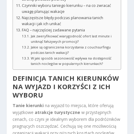
Czynniki wyboru taniego kierunku – na co zwracać
uwagę planując wakacje
Najczęstsze błędy podczas planowania tanich
wakacji i jak ich unikać
FAQ – najczęściej zadawane pytania
Jak zweryfikować wiarygodność ofert last minute i
uniknąć fałszywych promocji?
Jakie są ograniczenia korzystania z couchsurfingu
podczas tanich wakacji?
W jaki sposób sezonowość wpływa na dostępność
tanich noclegów w popularnych kierunkach?
DEFINICJA
TANICH KIERUNKÓW
NA WYJAZD I KORZYŚCI Z ICH
WYBORU
Tanie kierunki
na wyjazd to miejsca, które oferują
wyjątkowe
atrakcje turystyczne
w przystępnych
cenach, co czyni je idealnym wyborem dla podróżników
pragnących oszczędzać. Cechują się one możliwością
organizacji wakacji przy niższych kosztach noclegów,