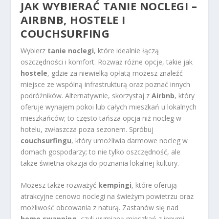
JAK WYBIERAĆ TANIE NOCLEGI –
AIRBNB, HOSTELE I
COUCHSURFING
Wybierz
tanie noclegi
, które idealnie łączą
oszczędności i komfort. Rozważ różne opcje, takie jak
hostele
, gdzie za niewielką opłatą możesz znaleźć
miejsce ze wspólną infrastrukturą oraz poznać innych
podróżników. Alternatywnie, skorzystaj z
Airbnb
, który
oferuje wynajem pokoi lub całych mieszkań u lokalnych
mieszkańców; to często tańsza opcja niż nocleg w
hotelu, zwłaszcza poza sezonem. Spróbuj
couchsurfingu
, który umożliwia darmowe nocleg w
domach gospodarzy; to nie tylko oszczędność, ale
także świetna okazja do poznania lokalnej kultury.
Możesz także rozważyć
kempingi
, które oferują
atrakcyjne cenowo noclegi na świeżym powietrzu oraz
możliwość obcowania z naturą. Zastanów się nad
home swapping
, czyli wymianą mieszkań z innymi