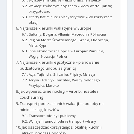
Wyjazdy all inclusive – ekonomiczne aspekty
Wakacje z własnym dojazdem – kiedy warto i jak się
przygotować
Oferty last minute i błędy taryfowe – jak korzystać z
okazji
Najtańsze kierunki wakacyjne w Europie
Bałkany: Bułgaria, Albania, Macedonia Północna
Region Morza Śródziemnego: Grecja, Chorwacja,
Malta, Cypr
Inne ekonomiczne opcje w Europie: Rumunia,
Węgry, Słowacja, Polska
Najtańsze kierunki egzotyczne – planowanie
budżetowego urlopu za granicą
Azja: Tajlandia, Sri Lanka, Filipiny, Malezja
Afryka i Atlantyk: Zanzibar, Wyspy Zielonego
Przylądka, Maroko
Jak wybierać tanie noclegi – Airbnb, hostele i
couchsurfing
Transport podczas tanich wakacji – sposoby na
minimalizację kosztów
Transport lokalny i publiczny
Wynajem samochodu vs transport własny
Jak oszczędzać korzystając z lokalnej kuchni i
atrakcji podczas podróży