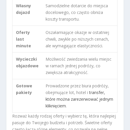
Własny
Samodzielne dotarcie do miejsca
dojazd
docelowego, co często obniża
koszty transportu.
Oferty
Oszałamiające okazje w ostatniej
last
chwili, zwykle po niższych cenach,
minute
ale wymagające elastyczności.
Wycieczki
Możliwość zwiedzania wielu miejsc
objazdowe
w ramach jednej podróży, co
zwiększa atrakcyjność.
Gotowe
Prowadzone przez biura podróży,
pakiety
obejmujące lot, hotel i
transfer,
które można zarezerwować jednym
kliknięciem
.
Rozważ każdy rodzaj oferty i wybierz tę, która najlepiej
pasuje do Twojego budżetu i potrzeb. Świetne oferty
często łączą różne elementy, co pozwala na pełne