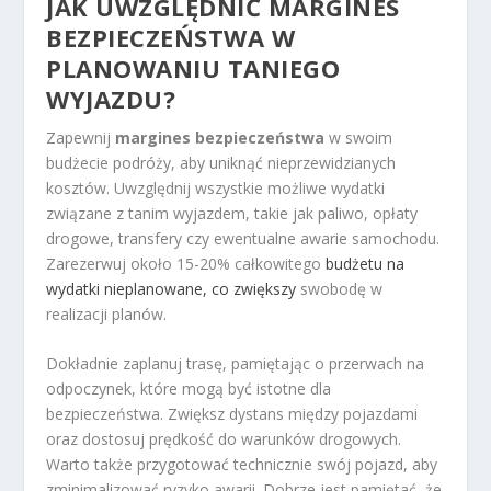
JAK UWZGLĘDNIĆ MARGINES
BEZPIECZEŃSTWA W
PLANOWANIU TANIEGO
WYJAZDU?
Zapewnij
margines bezpieczeństwa
w swoim
budżecie podróży, aby uniknąć nieprzewidzianych
kosztów. Uwzględnij wszystkie możliwe wydatki
związane z tanim wyjazdem, takie jak paliwo, opłaty
drogowe, transfery czy ewentualne awarie samochodu.
Zarezerwuj około 15-20% całkowitego
budżetu na
wydatki nieplanowane, co zwiększy
swobodę w
realizacji planów.
Dokładnie zaplanuj trasę, pamiętając o przerwach na
odpoczynek, które mogą być istotne dla
bezpieczeństwa. Zwiększ dystans między pojazdami
oraz dostosuj prędkość do warunków drogowych.
Warto także przygotować technicznie swój pojazd, aby
zminimalizować ryzyko awarii. Dobrze jest pamiętać, że