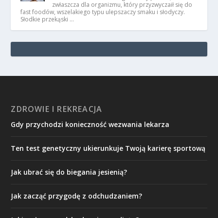
zwłaszcza dla organizmu, który przyzwyczaił się do
fast foodów, wszelakiego typu ulepszaczy smaku i słodyczy.
Słodkie przekąski …
ZDROWIE I REKREACJA
Gdy przychodzi konieczność wezwania lekarza
Ten test genetyczny ukierunkuje Twoją karierę sportową
Jak ubrać się do biegania jesienią?
Jak zacząć przygodę z odchudzaniem?