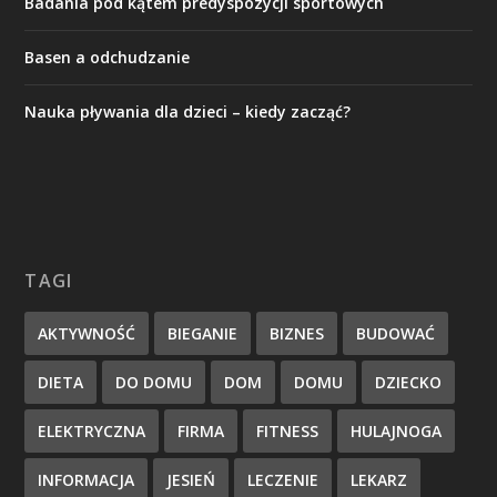
Badania pod kątem predyspozycji sportowych
Basen a odchudzanie
Nauka pływania dla dzieci – kiedy zacząć?
TAGI
AKTYWNOŚĆ
BIEGANIE
BIZNES
BUDOWAĆ
DIETA
DO DOMU
DOM
DOMU
DZIECKO
ELEKTRYCZNA
FIRMA
FITNESS
HULAJNOGA
INFORMACJA
JESIEŃ
LECZENIE
LEKARZ