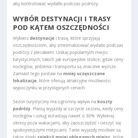
aby kontrolować wydatki podczas podróży.
WYBÓR DESTYNACJI I TRASY
POD KĄTEM OSZCZĘDNOŚCI
Wybierz
destynacje
i trasę, które sprzyjają
oszczędnościom, aby zminimalizować wydatki podczas
podróży z plecakiem. Unikaj popularnych miejsc
turystycznych, takich jak europejskie stolice, gdzie ceny
noclegów, jedzenia i transportu są znacznie wyższe.
Zamiast tego postaw na
mniej uczęszczane
lokalizacje
, które oferują atrakcyjne możliwości
wypoczynku w przystępnych cenach.
Sezon turystyczny ma ogromny wpływ na
koszty
podróży
. Planuj wyjazdy w szczycie sezonu, kiedy ceny
noclegów i usług wzrastają nawet o 30%. Wybieraj
okresy poza wakacjami, aby zaoszczędzić i cieszyć się
spokojniejszymi miejscami. Tanie wyjazdy możliwe są
także dzięki
selekcji mniej obleganych miejsc
, które