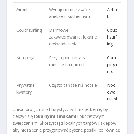
Airbnb
Wynajem mieszkań z
Airbn
aneksem kuchennym
b
Couchsurfing
Darmowe
Couc
zakwaterowanie, lokalne
hsurf
doświadczenia
ing
Kempingi
Przystępne ceny za
Cam
miejsce na namiot
ping.i
nfo
Prywatne
Często tańsze niż hotele
Noc
kwatery
owa
nie.pl
Unikaj drogich stref turystycznych na jedzenie, by
cieszyć się
lokalnymi smakami
i budżetowym
zwiedzaniem. Skorzystaj z lokalnych targów i sklepów,
aby niezależnie przygotować pyszne posiłki, co również