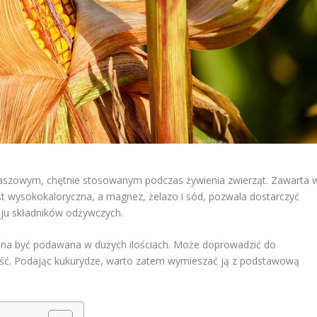
paszowym, chętnie stosowanym podczas żywienia zwierząt. Zawarta 
Jest wysokokaloryczna, a magnez, żelazo i sód, pozwala dostarczyć
ju składników odżywczych.
inna być podawana w dużych ilościach. Może doprowadzić do
rtość. Podając kukurydze, warto zatem wymieszać ją z podstawową