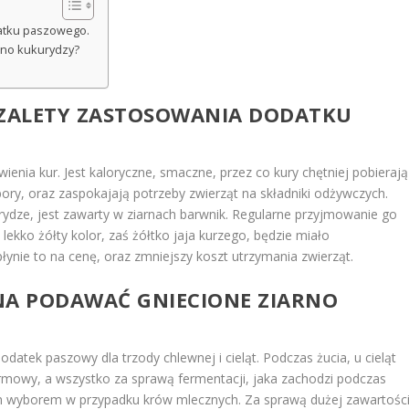
datku paszowego.
rno kukurydzy?
 ZALETY ZASTOSOWANIA DODATKU
ienia kur. Jest kaloryczne, smaczne, przez co kury chętniej pobierają
bory, oraz zaspokajają potrzeby zwierząt na składniki odżywczych.
dze, jest zawarty w ziarnach barwnik. Regularne przyjmowanie go
 lekko żółty kolor, zaś żółtko jaja kurzego, będzie miało
płynie to na cenę, oraz zmniejszy koszt utrzymania zwierząt.
NA PODAWAĆ GNIECIONE ZIARNO
odatek paszowy dla trzody chlewnej i cieląt. Podczas żucia, u cieląt
rmowy, a wszystko za sprawą fermentacji, jaka zachodzi podczas
ym wyborem w przypadku krów mlecznych. Za sprawą dużej zawartośc