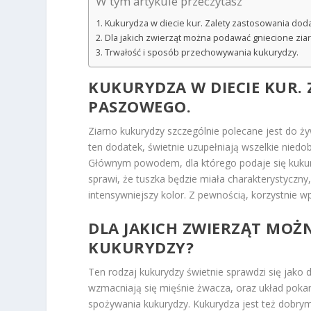
W tym artykule przeczytasz
Kukurydza w diecie kur. Zalety zastosowania do
Dla jakich zwierząt można podawać gniecione zia
Trwałość i sposób przechowywania kukurydzy.
KUKURYDZA W DIECIE KUR.
PASZOWEGO.
Ziarno kukurydzy szczególnie polecane jest do żyw
ten dodatek, świetnie uzupełniają wszelkie niedo
Głównym powodem, dla którego podaje się kukury
sprawi, że tuszka będzie miała charakterystyczny,
intensywniejszy kolor. Z pewnością, korzystnie w
DLA JAKICH ZWIERZĄT MOŻ
KUKURYDZY?
Ten rodzaj kukurydzy świetnie sprawdzi się jako d
wzmacniają się mięśnie żwacza, oraz układ poka
spożywania kukurydzy. Kukurydza jest też dobr