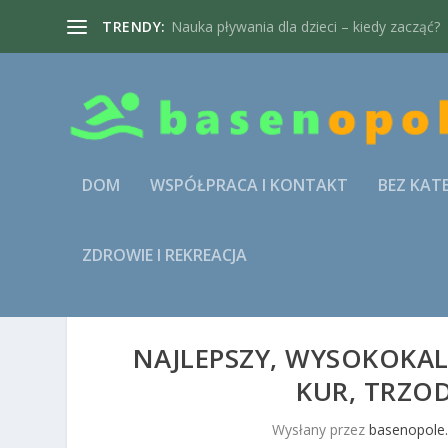
TRENDY:
Nauka pływania dla dzieci – kiedy zacząć?
DOM
WSPÓŁPRACA I KONTAKT
BEZ KAT
ZDROWIE I REKREACJA
NAJLEPSZY, WYSOKOKA
KUR, TRZOD
Wysłany przez
basenopole.