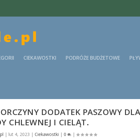
EGORII
CIEKAWOSTKI
PODRÓŻE BUDŻETOWE
PŁY
LORCZYNY DODATEK PASZOWY DL
Y CHLEWNEJ I CIELĄT.
pl
|
lut 4, 2023
|
Ciekawostki
|
0
|