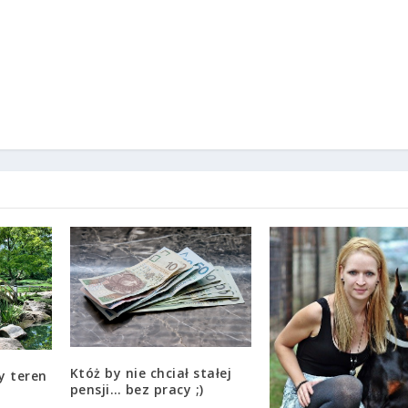
Któż by nie chciał stałej
y teren
pensji… bez pracy ;)