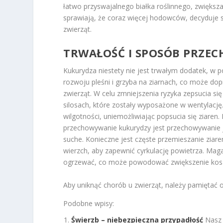
łatwo przyswajalnego białka roślinnego, zwiększ
sprawiają, że coraz więcej hodowców, decyduje
zwierząt.
TRWAŁOŚĆ I SPOSÓB PRZE
Kukurydza niestety nie jest trwałym dodatek, w 
rozwoju pleśni i grzyba na ziarnach, co może do
zwierząt. W celu zmniejszenia ryzyka zepsucia s
silosach, które zostały wyposażone w wentylację
wilgotności, uniemożliwiając popsucia się ziar
przechowywanie kukurydzy jest przechowywanie j
suche. Konieczne jest częste przemieszanie ziare
wierzch, aby zapewnić cyrkulację powietrza. Maga
ogrzewać, co może powodować zwiększenie kosz
Aby uniknąć chorób u zwierząt, należy pamiętać
Podobne wpisy:
Świerzb – niebezpieczna przypadłość
Nasz 