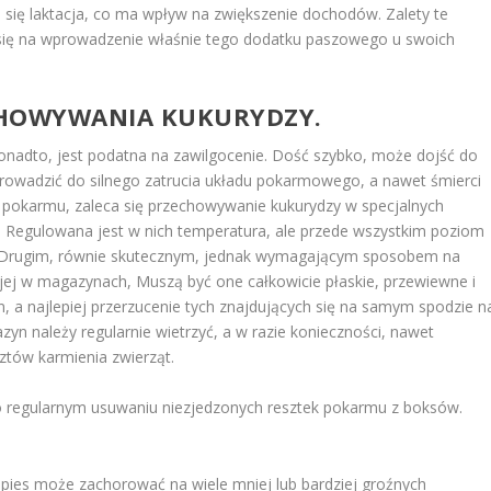
a się laktacja, co ma wpływ na zwiększenie dochodów. Zalety te
 się na wprowadzenie właśnie tego dodatku paszowego u swoich
CHOWYWANIA KUKURYDZY.
ponadto, jest podatna na zawilgocenie. Dość szybko, może dojść do
prowadzić do silnego zatrucia układu pokarmowego, a nawet śmierci
ię pokarmu, zaleca się przechowywanie kukurydzy w specjalnych
. Regulowana jest w nich temperatura, ale przede wszystkim poziom
en. Drugim, równie skutecznym, jednak wymagającym sposobem na
ej w magazynach, Muszą być one całkowicie płaskie, przewiewne i
n, a najlepiej przerzucenie tych znajdujących się na samym spodzie n
zyn należy regularnie wietrzyć, a w razie konieczności, nawet
tów karmienia zwierząt.
 o regularnym usuwaniu niezjedzonych resztek pokarmu z boksów.
pies może zachorować na wiele mniej lub bardziej groźnych