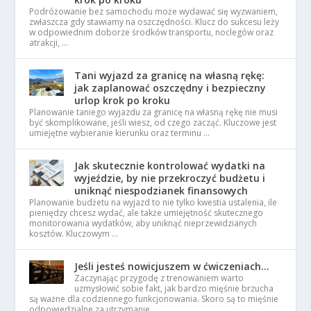
Podróżowanie bez samochodu może wydawać się wyzwaniem,
zwłaszcza gdy stawiamy na oszczędności. Klucz do sukcesu leży
w odpowiednim doborze środków transportu, noclegów oraz
atrakcji, …
Tani wyjazd za granicę na własną rękę:
jak zaplanować oszczędny i bezpieczny
urlop krok po kroku
Planowanie taniego wyjazdu za granicę na własną rękę nie musi
być skomplikowane, jeśli wiesz, od czego zacząć. Kluczowe jest
umiejętne wybieranie kierunku oraz terminu …
Jak skutecznie kontrolować wydatki na
wyjeździe, by nie przekroczyć budżetu i
uniknąć niespodzianek finansowych
Planowanie budżetu na wyjazd to nie tylko kwestia ustalenia, ile
pieniędzy chcesz wydać, ale także umiejętność skutecznego
monitorowania wydatków, aby uniknąć nieprzewidzianych
kosztów. Kluczowym …
Jeśli jesteś nowicjuszem w ćwiczeniach…
Zaczynając przygodę z trenowaniem warto
uzmysłowić sobie fakt, jak bardzo mięśnie brzucha
są ważne dla codziennego funkcjonowania. Skoro są to mięśnie
odpowiedzialne za utrzymanie …