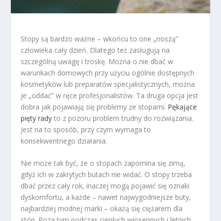
Stopy są bardzo ważne – wkońcu to one „noszą”
człowieka cały dzień. Dlatego też zasługują na
szczególną uwagę i troskę. Można o nie dbać w
warunkach domowych przy użyciu ogólnie dostępnych
kosmetyków lub preparatów specjalistycznych, można
je „oddać” w ręce profesjonalistów. Ta druga opcja jest
dobra jak pojawiają się problemy ze stopami.
Pękające
pięty rady
to z pozoru problem trudny do rozwiązania.
Jest na to sposób, przy czym wymaga to
konsekwentnego działania.
Nie może tak być, że o stopach zapomina się zimą,
gdyż ich w zakrytych butach nie widać. O stopy trzeba
dbać przez cały rok, inaczej mogą pojawić się oznaki
dyskomfortu, a każde – nawet najwygodniejsze buty,
najbardziej modnej marki – okażą się ciężarem dla
stóp. Poza tym podczas ciepłych wiosennych i letnich