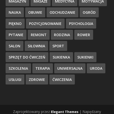
MAGAZYN
MASAŻE
MEDYCYNA
MOTYWACJA
NAUKA
OBUWIE
ODCHUDZANIE
OGRÓD
PIĘKNO
POZYCJONOWANIE
PSYCHOLOGIA
PYTANIE
REMONT
RODZINA
ROWER
SALON
SIŁOWNIA
SPORT
SPRZĘT DO ĆWICZEŃ
SUKIENKA
SUKIENKI
SZKOLENIA
TERAPIA
UNIWERSALNA
URODA
USŁUGI
ZDROWIE
ĆWICZENIA
Zaprojektowany przez
| Napędzany
Elegant Themes