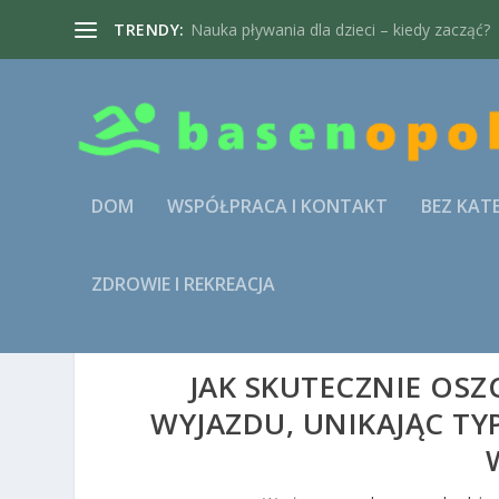
TRENDY:
Nauka pływania dla dzieci – kiedy zacząć?
DOM
WSPÓŁPRACA I KONTAKT
BEZ KAT
ZDROWIE I REKREACJA
JAK SKUTECZNIE OSZ
WYJAZDU, UNIKAJĄC T