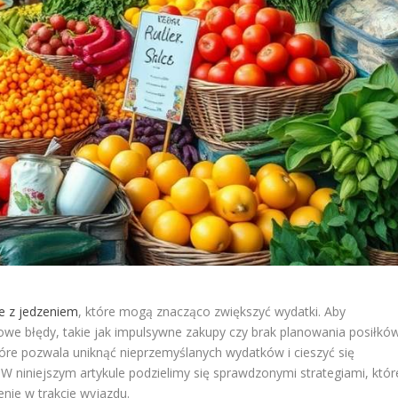
e z jedzeniem
, które mogą znacząco zwiększyć wydatki. Aby
owe błędy, takie jak impulsywne zakupy czy brak planowania posiłków
óre pozwala uniknąć nieprzemyślanych wydatków i cieszyć się
 niniejszym artykule podzielimy się sprawdzonymi strategiami, któr
ie w trakcie wyjazdu.