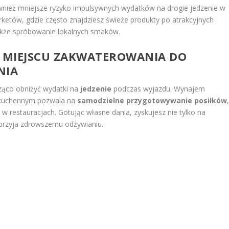
wnież mniejsze ryzyko impulsywnych wydatków na drogie jedzenie w
arketów, gdzie często znajdziesz świeże produkty po atrakcyjnych
także spróbowanie lokalnych smaków.
 MIEJSCU ZAKWATEROWANIA DO
NIA
ząco obniżyć wydatki na
jedzenie
podczas wyjazdu. Wynajem
 kuchennym pozwala na
samodzielne przygotowywanie posiłków
w restauracjach. Gotując własne dania, zyskujesz nie tylko na
 sprzyja zdrowszemu odżywianiu.