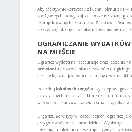
Aby efektywnie korzystać z kuchni, planuj posiłk
spożywczych zazwyczaj są tańsze niż zakup goto
skomplikowanych składników. Zachowaj równowag
cieszyć się lokalnymi smakami bez nadmiernych 
OGRANICZANIE WYDATKÓW N
NA MIEŚCIE
Ogranicz wydatki na restauracje oraz jedzenie n
prowiantu
pozwoli uniknąć zakupów drogich got
przekąski, takie jak owoce, orzechy czy kanapki, 
Poszukuj
lokalnych targów
czy sklepów, gdzie 
turystycznych restauracji, które często oferują 
wśród mieszkańców i serwują smaczne, lokalne d
Organizując wizyty w restauracjach, ogranicz je d
przygotować posiłki samodzielnie. Wybierając tak
jedzenia, a także unikniesz impulsywnych zakupó