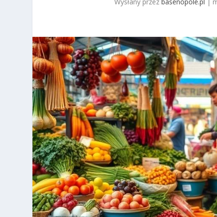
Wysłany przez
basenopole.pl
|
m