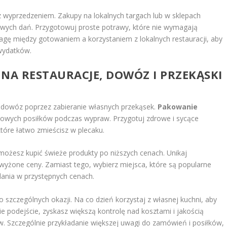
i z wyprzedzeniem. Zakupy na lokalnych targach lub w sklepach
wych dań. Przygotowuj proste potrawy, które nie wymagają
ę między gotowaniem a korzystaniem z lokalnych restauracji, aby
wydatków.
A RESTAURACJE, DOWÓZ I PRZEKĄSKI
a dowóz poprzez zabieranie własnych przekąsek.
Pakowanie
owych posiłków podczas wypraw. Przygotuj zdrowe i sycące
które łatwo zmieścisz w plecaku.
możesz kupić świeże produkty po niższych cenach. Unikaj
zawyżone ceny. Zamiast tego, wybierz miejsca, które są popularne
ania w przystępnych cenach.
o szczególnych okazji. Na co dzień korzystaj z własnej kuchni, aby
ie podejście, zyskasz większą kontrolę nad kosztami i jakością
w. Szczególnie przykładanie większej uwagi do zamówień i posiłków,