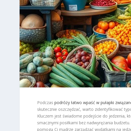
Podczas
podróży łatwo wpaść w pułapki związan
skutecznie oszczędzać, warto zidentyfikować typ
Kluczem jest świadome podejście do jedzenia, kt
smacznymi posiłkami bez nadwyrężania budżetu. W
pomogą Ci mądrze zarządzać wydatkami na jedzen