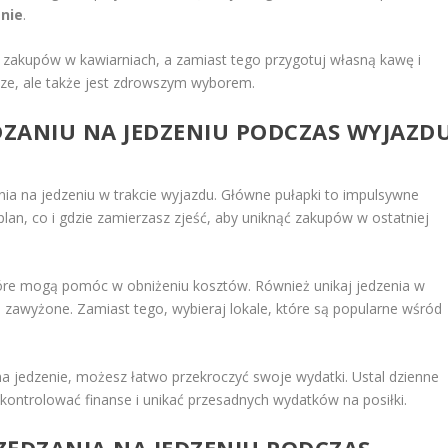
nie
.
 zakupów w kawiarniach, a zamiast tego przygotuj własną kawę i
ądze, ale także jest zdrowszym wyborem.
DZANIU NA JEDZENIU PODCZAS WYJAZD
a na jedzeniu w trakcie wyjazdu. Główne pułapki to impulsywne
lan, co i gdzie zamierzasz zjeść, aby uniknąć zakupów w ostatniej
óre mogą pomóc w obniżeniu kosztów. Również unikaj jedzenia w
o zawyżone. Zamiast tego, wybieraj lokale, które są popularne wśród
a jedzenie, możesz łatwo przekroczyć swoje wydatki. Ustal dzienne
ej kontrolować finanse i unikać przesadnych wydatków na posiłki.
ZĘDZANIA NA JEDZENIU PODCZAS