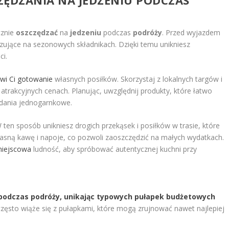
cznie
oszczędzać
na
jedzeniu
podczas
podróży
. Przed wyjazdem
zujące na sezonowych składnikach. Dzięki temu unikniesz
i.
wi Ci gotowanie
własnych posiłków. Skorzystaj z lokalnych targów i
rakcyjnych cenach. Planując, uwzględnij produkty, które łatwo
y dania jednogarnkowe.
ten sposób unikniesz drogich przekąsek i posiłków w trasie, które
łasną kawę i napoje, co pozwoli zaoszczędzić na małych wydatkach.
 miejscowa
ludność, aby spróbować autentycznej kuchni przy
 podczas podróży, unikając typowych pułapek budżetowych
zęsto wiąże się z pułapkami, które mogą zrujnować nawet najlepiej