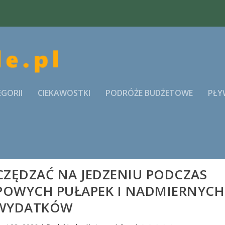
EGORII
CIEKAWOSTKI
PODRÓŻE BUDŻETOWE
PŁY
CZĘDZAĆ NA JEDZENIU PODCZAS
YPOWYCH PUŁAPEK I NADMIERNYCH
WYDATKÓW