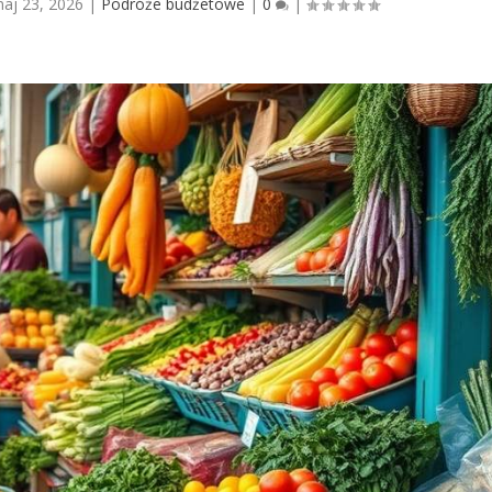
aj 23, 2026
|
Podróże budżetowe
|
0
|