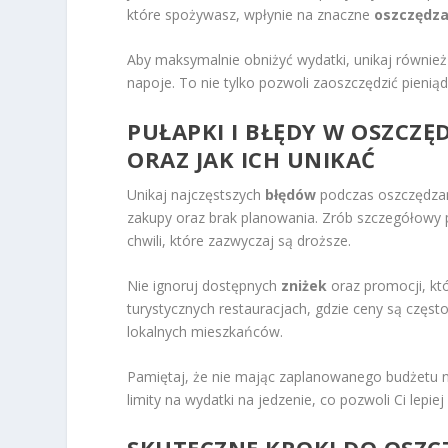
które spożywasz, wpłynie na znaczne
oszczędza
Aby maksymalnie obniżyć wydatki, unikaj również
napoje. To nie tylko pozwoli zaoszczędzić pieni
PUŁAPKI I BŁĘDY W OSZCZĘ
ORAZ JAK ICH UNIKAĆ
Unikaj najczęstszych
błędów
podczas oszczędzani
zakupy oraz brak planowania. Zrób szczegółowy p
chwili, które zazwyczaj są droższe.
Nie ignoruj dostępnych
zniżek
oraz promocji, kt
turystycznych restauracjach, gdzie ceny są częst
lokalnych mieszkańców.
Pamiętaj, że nie mając zaplanowanego budżetu n
limity na wydatki na jedzenie, co pozwoli Ci lepi
SKUTECZNE KROKI DO OSZC